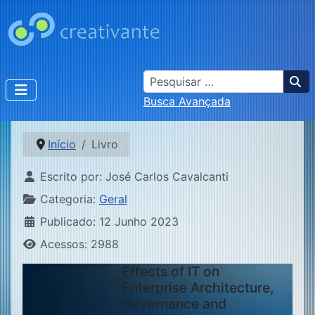
Busca
Busca Avançada
Início
Livro
Detalhes
Escrito por:
José Carlos Cavalcanti
Categoria:
Geral
Publicado: 12 Junho 2023
Acessos: 2988
Effects of IT on
Enterprise Architecture,
Governance and