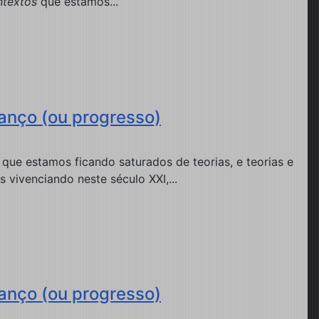
ntextos
que estamos...
anço (ou progresso)
que estamos ficando saturados de teorias, e teorias e
vivenciando neste século XXI,...
anço (ou progresso)