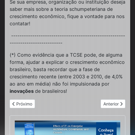
Se sua empresa, organização ou instituição deseja
saber mais sobre a teoria schumpeteriana de
crescimento econômico, fique a vontade para nos
contatar!
------------------------------------------------------
-------------------------
(*) Como evidência que a TCSE pode, de alguma
forma, ajudar a explicar o crescimento econômico
brasileiro, basta recordar que a fase de
crescimento recente (entre 2003 e 2010, de 4,0%
ao ano em média) não foi impulsionada por
inovações
de brasileiros!
Artigo anterior: Espionagens e ataques à privacidade: a nova
Próximo artigo:
Próximo
Anterior