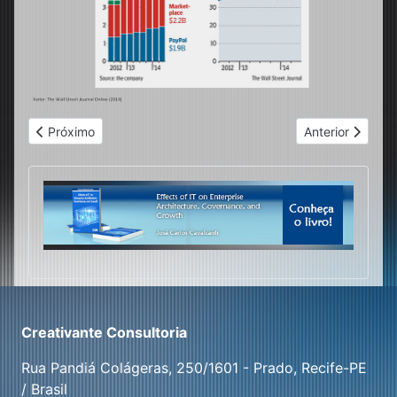
Artigo anterior: Alinhando Estratégia e Vendas
Próximo artigo: 
Próximo
Anterior
Creativante Consultoria
Rua Pandiá Colágeras, 250/1601 - Prado, Recife-PE
/ Brasil