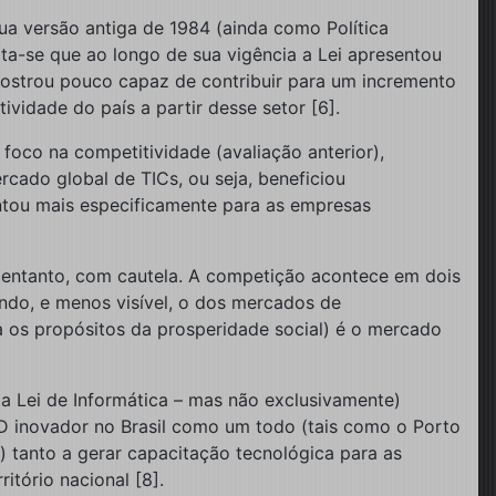
ua versão antiga de 1984 (ainda como Política
ta-se que ao longo de sua vigência a Lei apresentou
ostrou pouco capaz de contribuir para um incremento
vidade do país a partir desse setor [6].
foco na competitividade (avaliação anterior),
cado global de TICs, ou seja, beneficiou
ntou mais especificamente para as empresas
o entanto, com cautela. A competição acontece em dois
undo, e menos visível, o dos mercados de
a os propósitos da prosperidade social) é o mercado
da Lei de Informática – mas não exclusivamente)
&D inovador no Brasil como um todo (tais como o Porto
tanto a gerar capacitação tecnológica para as
tório nacional [8].