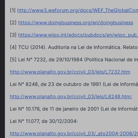
[1]
http://www3.weforum.org/docs/WEF_TheGlobalCom
[2]
https://www.doingbusiness.org/en/doingbusiness
[3]
https://www.wipo.int/edocs/pubdocs/en/wipo_pub_
[4] TCU (2014). Auditoria na Lei de Informática. Relat
[5] Lei N° 7232, de 29/10/1984 (Política Nacional de In
http://www.planalto.gov.br/ccivil_03/leis/L7232.htm
Lei N° 8248, de 23 de outubro de 1991 (Lei de Informát
http://www.planalto.gov.br/ccivil_03/leis/L8248.htm
;
Lei N° 10.176, de 11 de janeiro de 2001 (Lei de Informát
Lei N° 11.077, de 30/12/2004:
http://www.planalto.gov.br/ccivil_03/_ato2004-2006/20