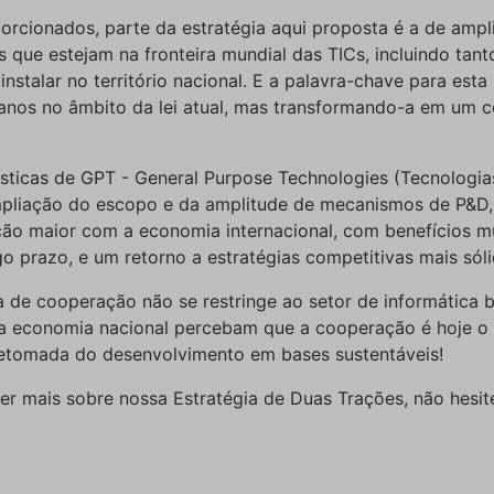
rcionados, parte da estratégia aqui proposta é a de ampli
s que estejam na fronteira mundial das TICs, incluindo tan
talar no território nacional. E a palavra-chave para esta
 anos no âmbito da lei atual, mas transformando-a em um c
sticas de GPT - General Purpose Technologies (Tecnologias
pliação do escopo e da amplitude de mecanismos de P&D, c
ção maior com a economia internacional, com benefícios m
o prazo, e um retorno a estratégias competitivas mais sóli
 de cooperação não se restringe ao setor de informática br
 da economia nacional percebam que a cooperação é hoje o
 retomada do desenvolvimento em bases sustentáveis!
er mais sobre nossa Estratégia de Duas Trações, não hesit