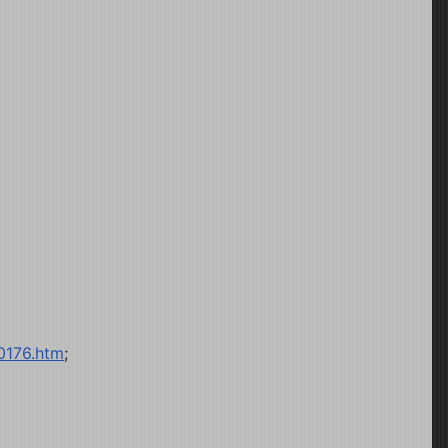
10176.htm
;