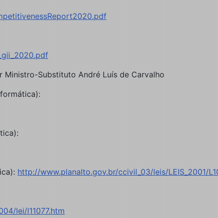
petitivenessReport2020.pdf
gii_2020.pdf
or Ministro-Substituto André Luís de Carvalho
formática):
ica):
ica):
http://www.planalto.gov.br/ccivil_03/leis/LEIS_2001/L
04/lei/l11077.htm