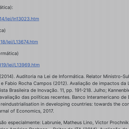
tica):
14/lei/ln13023.htm
ca)
18/lei/L13674.htm
ormática)
019/lei/L13969.htm
14). Auditoria na Lei de Informática. Relator Ministro-Subs
 e Fabio Rocha Campos (2012). Avaliação de impactos da Lei
ista Brasileira de Inovação. 11, pp. 191-218. Julho; Kannenbl
valiação das políticas recentes. Banco Interamericano de 
of reindustrialisation in developing countries: towards th
urnal of Economics, 2017.
são especialmente: Labrunie, Matheus Lino, Victor Prochnik