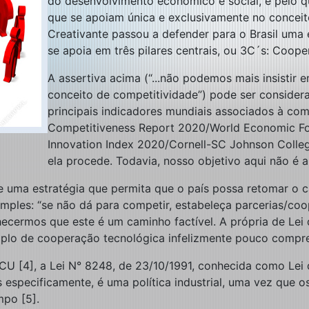
do desenvolvimento econômico e social, e pelo qu
que se apoiam única e exclusivamente no conceit
Creativante passou a defender para o Brasil uma 
se apoia em três pilares centrais, ou 3C´s: Coop
A assertiva acima (“...não podemos mais insistir 
conceito de competitividade”) pode ser consider
principais indicadores mundiais associados à com
Competitiveness Report 2020/World Economic For
Innovation Index 2020/Cornell-SC Johnson Colleg
ela procede. Todavia, nosso objetivo aqui não é 
e uma estratégia que permita que o país possa retomar o 
simples: “se não dá para competir, estabeleça parcerias/co
ecermos que este é um caminho factível. A própria de Lei d
mplo de cooperação tecnológica infelizmente pouco compre
 [4], a Lei N° 8248, de 23/10/1991, conhecida como Lei de
specificamente, é uma política industrial, uma vez que os
mpo [5].