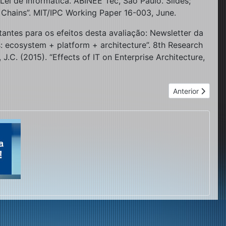
Lei de Informática. ABINEE Tec, São Paulo. Slides;
 Chains”. MIT/IPC Working Paper 16-003, June.
antes para os efeitos desta avaliação: Newsletter da
ies: ecosystem + platform + architecture”. 8th Research
.C. (2015). “Effects of IT on Enterprise Architecture,
Próximo artigo:
Anterior