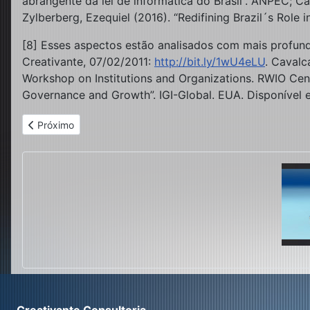
abrangente da lei de informática do Brasil”. ANPEC; Ca
Zylberberg, Ezequiel (2016). “Redifining Brazil´s Rol
[8] Esses aspectos estão analisados com mais profundi
Creativante, 07/02/2011:
http://bit.ly/1wU4eLU
. Cavalc
Workshop on Institutions and Organizations. RWIO Cente
Governance and Growth”. IGI-Global. EUA. Disponível
Artigo anterior: A Estratégia Internacional dos 3Cs: Cooperaç
Próximo