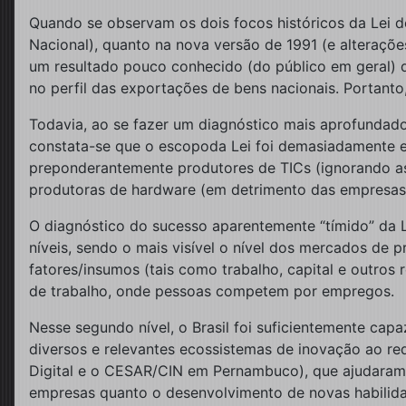
Quando se observam os dois focos históricos da Lei de
Nacional), quanto na nova versão de 1991 (e alteraçõe
um resultado pouco conhecido (do público em geral) 
no perfil das exportações de bens nacionais. Portanto
Todavia, ao se fazer um diagnóstico mais aprofundado 
constata-se que o escopoda Lei foi demasiadamente es
preponderantemente produtores de TICs (ignorando as 
produtoras de hardware (em detrimento das empresas 
O diagnóstico do sucesso aparentemente “tímido” da L
níveis, sendo o mais visível o nível dos mercados de
fatores/insumos (tais como trabalho, capital e outros
de trabalho, onde pessoas competem por empregos.
Nesse segundo nível, o Brasil foi suficientemente cap
diversos e relevantes ecossistemas de inovação ao re
Digital e o CESAR/CIN em Pernambuco), que ajudaram 
empresas quanto o desenvolvimento de novas habilidad