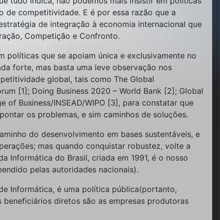
e tudo indica, não podemos mais insistir em políticas
o de competitividade. E é por essa razão que a
estratégia de integração à economia internacional que
eração, Competição e Confronto.
em políticas que se apoiam única e exclusivamente no
ada forte, mas basta uma leve observação nos
petitividade global, tais como The Global
um [1]; Doing Business 2020 – World Bank [2]; Global
e of Business/INSEAD/WIPO [3], para constatar que
apontar os problemas, e sim caminhos de soluções.
caminho do desenvolvimento em bases sustentáveis, e
operações; mas quando conquistar robustez, volte a
a Informática do Brasil, criada em 1991, é o nosso
endido pelas autoridades nacionais).
 Informática, é uma política pública(portanto,
 beneficiários diretos são as empresas produtoras