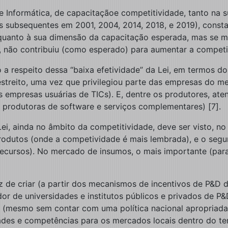
 Informática, de capacitaçãoe competitividade, tanto na s
s subsequentes em 2001, 2004, 2014, 2018, e 2019), consta
quanto à sua dimensão da capacitação esperada, mas se m
, não contribuiu (como esperado) para aumentar a competiti
a respeito dessa “baixa efetividade” da Lei, em termos do 
treito, uma vez que privilegiou parte das empresas do mer
empresas usuárias de TICs). E, dentre os produtores, ate
produtoras de software e serviços complementares) [7].
ei, ainda no âmbito da competitividade, deve ser visto, n
 produtos (onde a competividade é mais lembrada), e o seg
 recursos). No mercado de insumos, o mais importante (par
az de criar (a partir dos mecanismos de incentivos de P&D 
dor de universidades e institutos públicos e privados de P
(mesmo sem contar com uma política nacional apropriada) 
es e competências para os mercados locais dentro do terri