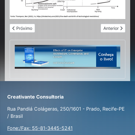
Artigo anterior: A Visão de Desenvolvimento da Profa. Carlota P
Próximo artigo:
Próximo
Anterior
Creativante Consultoria
Rua Pandiá Colágeras, 250/1601 - Prado, Recife-PE
/ Brasil
Fone:/Fax: 55-81-3445-5241