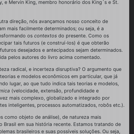
y, e Mervin King, membro honorário dos King´s e St.
utra direção, nós avançamos nosso conceito de
am mais facilmente determinados; ou seja, é a
ansformando os
contextos
do presente. Como os
par tais futuros (e construí-los) é que obterão
futuros desejados e antecipados sejam determinados.
da pelos autores do livro acima comentado.
rteza radical, e incerteza disruptiva? O argumento que
teorias e modelos econômicos em particular, que já
o lugar, ao que tudo indica tais teorias e modelos,
âmica
(velocidade, extensão, profundidade e
ez mais complexo, globalizado e integrado por
es inteligentes, processos automatizados, robôs etc.).
 como objeto de análise), de natureza mais
Brasil em sua história recente. Estamos tratando de
emas brasileiros e suas possíveis soluções. Ou seja,