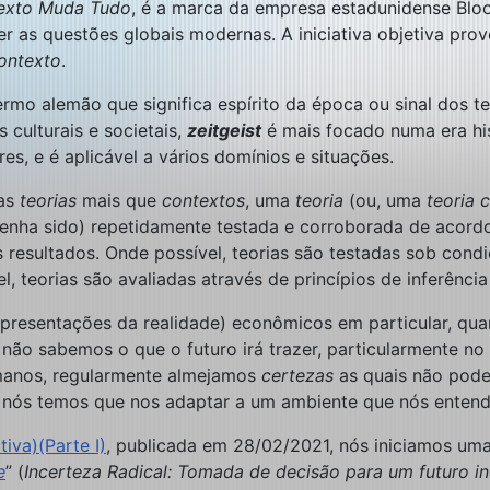
exto Muda Tudo
, é a marca da empresa estadunidense Blo
r as questões globais modernas. A iniciativa objetiva pro
ontexto
.
termo alemão que significa espírito da época ou sinal dos
culturais e societais,
zeitgeist
é mais focado numa era his
s, e é aplicável a vários domínios e situações.
das
teorias
mais que
contextos
, uma
teoria
(ou, uma
teoria c
tenha sido) repetidamente testada e corroborada de acord
 resultados. Onde possível, teorias são testadas sob con
, teorias são avaliadas através de princípios de inferência 
representações da realidade) econômicos em particular, qu
ão sabemos o que o futuro irá trazer, particularmente n
manos, regularmente almejamos
certezas
as quais não pode
ós temos que nos adaptar a um ambiente que nós entende
iva)(Parte I)
, publicada em 28/02/2021, nós iniciamos uma r
e
” (
Incerteza Radical: Tomada de decisão para um futuro i