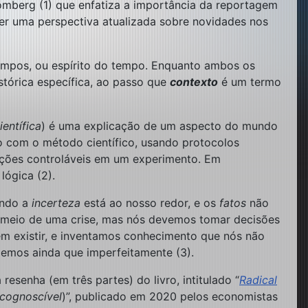
omberg (1) que enfatiza a importância da reportagem
ver uma perspectiva atualizada sobre novidades nos
 tempos, ou espírito do tempo. Enquanto ambos os
tórica específica, ao passo que
contexto
é um termo
ientífica
) é uma explicação de um aspecto do mundo
o com o método científico, usando protocolos
dições controláveis em um experimento. Em
lógica (2).
ando a
incerteza
está ao nosso redor, e os
fatos
não
o meio de uma crise, mas nós devemos tomar decisões
m existir, e inventamos conhecimento que nós não
mos ainda que imperfeitamente (3).
esenha (em três partes) do livro, intitulado “
Radical
ncognoscível
)”, publicado em 2020 pelos economistas