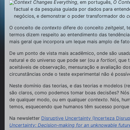
Context Changes Everything
, em português,
O Cont
factual e da pesquisa guiada por dados para entende
negócios, e demonstrar o poder transformador do
c
O conceito de
contexto
difere do conceito
zeitgeist
, 
termos dizem respeito ao entendimento das tendências 
mais geral que incorpora um leque mais amplo de fatore
De um ponto de vista mais acadêmico, onde são usa
natural e do universo que pode ser (ou
a fortiori
, que 
aceitáveis de observação, mensuração e avaliação dos
circunstâncias onde o teste experimental não é possível
Neste domínio das teorias, e das teorias e modelos (
são claros, como podemos tomar boas decisões? Nós n
de qualquer modo, ou em qualquer
contexto
. Nós, hu
temos, esquecendo que humanos têm sucesso porque n
Na newsletter
Disruptive Uncertainty (Incerteza Disrupt
Uncertainty: Decision-making for an unknowable futur