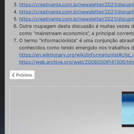
https://creativante.com.br/newsletter/2021/disrupt
https://creativante.com.br/newsletter/2021/disrupt
https://creativante.com.br/newsletter/2021/disrupt
Outra roupagem desta discussão é muitas vezes 
como “mainstream economics”, a principal corrent
O termo “informacionista” é uma conjunção abrasil
conhecidos como tendo emergido nos trabalhos de
https://en.wiktionary.org/wiki/informationist#cite_
https://web.archive.org/web/20080509141306/htt
Artigo anterior: Nem liberalismo nem desenvolvimentismo: uma
Próximo