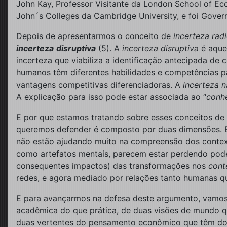
John Kay, Professor Visitante da London School of Eco
John´s Colleges da Cambridge University, e foi Gover
Depois de apresentarmos o conceito de
incerteza radi
incerteza
disruptiva
(5). A
incerteza disruptiva
é aque
incerteza que viabiliza a identificação antecipada de
humanos têm diferentes habilidades e competências par
vantagens competitivas diferenciadoras. A
incerteza n
A explicação para isso pode estar associada ao “
conh
E por que estamos tratando sobre esses conceitos de co
queremos defender é composto por duas dimensões. Em 
não estão ajudando muito na compreensão dos contexto
como artefatos mentais, parecem estar perdendo po
consequentes impactos) das transformações nos
cont
redes, e agora mediado por relações tanto humanas qua
E para avançarmos na defesa deste argumento, vamos 
acadêmica do que prática, de duas visões de mundo qu
duas vertentes do pensamento econômico que têm domin