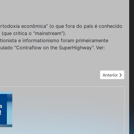
todoxia econômica” (o que fora do país é conhecido
que critica o “mainstream”).
ationista e informationismo foram primeiramente
ulado “Contraflow on the SuperHighway”. Ver:
rte 2)
Próximo artigo: 
Anterior