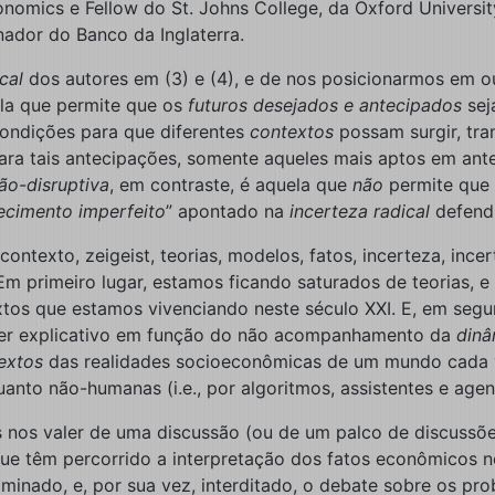
nomics e Fellow do St. Johns College, da Oxford Universit
nador do Banco da Inglaterra.
cal
dos autores em (3) e (4), e de nos posicionarmos em o
la que permite que os
futuros desejados e antecipados
sej
 condições para que diferentes
contextos
possam surgir, tr
a tais antecipações, somente aqueles mais aptos em anteci
ão-disruptiva
, em contraste, é aquela que
não
permite que 
ecimento imperfeito
” apontado na
incerteza radical
defendi
ntexto, zeigeist, teorias, modelos, fatos, incerteza, ince
primeiro lugar, estamos ficando saturados de teorias, e 
s que estamos vivenciando neste século XXI. E, em segund
der explicativo em função do não acompanhamento da
din
extos
das realidades socioeconômicas de um mundo cada v
nto não-humanas (i.e., por algoritmos, assistentes e agent
nos valer de uma discussão (ou de um palco de discussões
e têm percorrido a interpretação dos fatos econômicos no 
ado, e, por sua vez, interditado, o debate sobre os probl