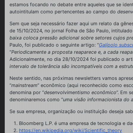
estamos focando no debate entre aqueles que se ide
autointitulam como pertencentes ao campo do
desenv
Sem que seja necessário fazer aqui um relato da gên
de 15/10/2024, no jornal Folha de São Paulo, intitulado
baixa coloca pressão adicional sobre setores cujos 
Paulo, foi publicado o seguinte artigo: “
Galípolo subsc
“
Periodicamente a proposta reaparece e, a cada reapa
Adicionalmente, no dia 28/10/2024 foi publicado o art
intervalo de tolerância são incompatíveis com a estrut
Neste sentido, nas próximas newsletters vamos aprese
“
mainstream
” econômico (aqui reconhecido como esco
denomina por “
desenvolvimentismo econômico
”. Em s
denominaremos como “
uma visão informacionista do
Se sua empresa, organização ou instituição deseja sa
Bloomberg L.P. é uma empresa de tecnologia e da
https://en.wikipedia.org/wiki/Scientific_theory