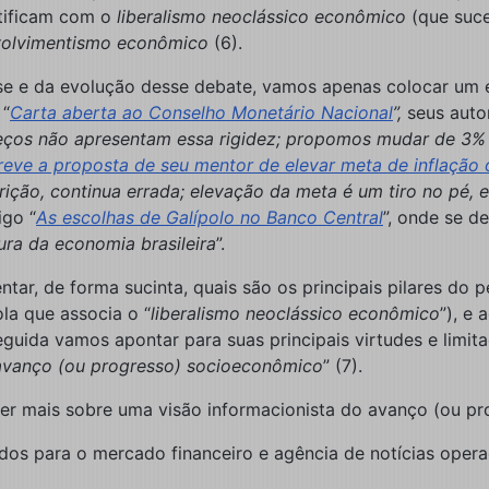
ntificam com o
liberalismo neoclássico econômico
(que suce
olvimentismo econômico
(6).
ese e da evolução desse debate, vamos apenas colocar um 
 “
Carta aberta ao Conselho Monetário Nacional
”,
seus auto
preços não apresentam essa rigidez; propomos mudar de 3%
reve a proposta de seu mentor de elevar meta de inflação 
rição, continua errada; elevação da meta é um tiro no pé,
igo “
As escolhas de Galípolo no Banco Central
”, onde se d
ura da economia brasileira
”.
ntar, de forma sucinta, quais são os principais pilares d
la que associa o “
liberalismo neoclássico econômico
”), e
eguida vamos apontar para suas principais virtudes e limit
 avanço (ou progresso) socioeconômico
” (7).
ber mais sobre uma visão informacionista do avanço (ou pr
dos para o mercado financeiro e agência de notícias oper