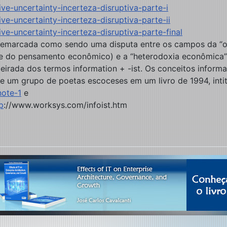
ive-uncertainty-incerteza-disruptiva-parte-i
ive-uncertainty-incerteza-disruptiva-parte-ii
ive-uncertainty-incerteza-disruptiva-parte-final
demarcada como sendo uma disputa entre os campos da “or
e do pensamento econômico) e a “heterodoxia econômica” (
eirada dos termos information +‎ -ist. Os conceitos inform
 um grupo de poetas escoceses em um livro de 1994, intit
note-1
e
p
://www.worksys.com/infoist.htm
 visão informacionista do avanço (ou progresso) socioeconômico (Pa