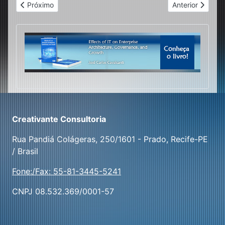
Artigo anterior: A “Dollar Milkshake Theory” e suas implicaçõe
Próximo artigo: 
Próximo
Anterior
Creativante Consultoria
Rua Pandiá Colágeras, 250/1601 - Prado, Recife-PE
/ Brasil
Fone:/Fax: 55-81-3445-5241
CNPJ 08.532.369/0001-57