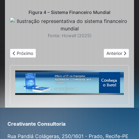
Figura 4 – Sistema Financeiro Mundial
Fonte: Howell (2025)
Artigo anterior: A arquitetura relevante do sistema financeiro i
Próximo artigo:
Próximo
Anterior
Creativante Consultoria
Rua Pandiá Colágeras, 250/1601 - Prado, Recife-PE